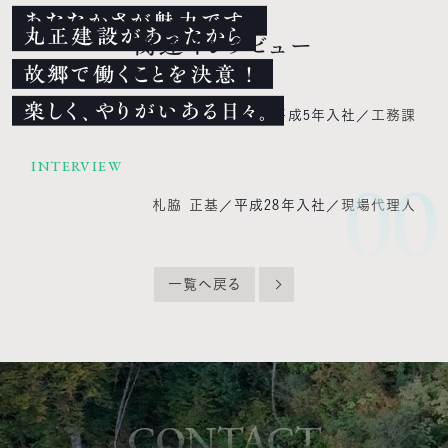
あたたかさが魅力です。
丸正建設があったから
関連インタビュー
故郷で働くことを決意！
INTERVIEW
楽しく、やりがいある日々。
吉脇 豊
平成5年入社
工務課
00
INTERVIEW
札脇 正基
平成28年入社
現場代理人
一覧へ戻る
CONTACT