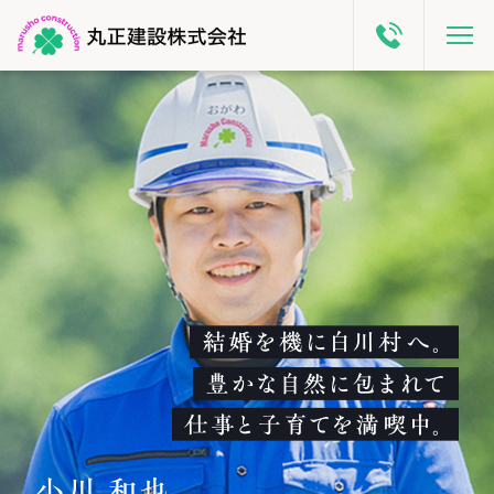
結婚を機に白川村へ。
豊かな自然に包まれて
仕事と子育てを満喫中。
小川 和也