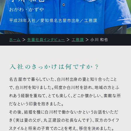
おがわ・かずや
平成28年入社
愛知県名古屋市出身
工務課
ホーム
＞
先輩社員インタビュー
＞
工務課
＞
小川 和也
入社のきっかけは何ですか？
名古屋市で暮らしていた、白川村出身の妻と知り合ったこと
で、白川村を知りました。何度か白川村を訪れ、地域の方とふ
れあう経験を重ねて、とても楽しく、どこか懐かしい、素敵な所
だなという印象を抱きました。
その後、結婚を機に白川村で働かないかというお話をいただ
き（実は妻の父が、丸正建設の社長なんです）、双方のライフ
スタイルと将来の子育てのことを考え、移住を決めました。